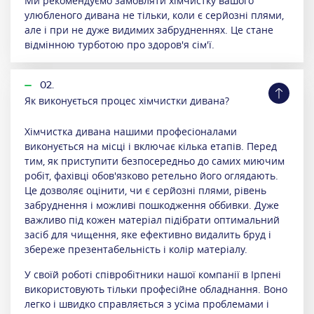
Ми рекомендуємо замовляти хімчистку вашого
улюбленого дивана не тільки, коли є серйозні плями,
але і при не дуже видимих ​​забрудненнях. Це стане
відмінною турботою про здоров'я сім'ї.
02.
Як виконується процес хімчистки дивана?
Хімчистка дивана нашими професіоналами
виконується на місці і включає кілька етапів. Перед
тим, як приступити безпосередньо до самих миючим
робіт, фахівці обов'язково ретельно його оглядають.
Це дозволяє оцінити, чи є серйозні плями, рівень
забруднення і можливі пошкодження оббивки. Дуже
важливо під кожен матеріал підібрати оптимальний
засіб для чищення, яке ефективно видалить бруд і
збереже презентабельність і колір матеріалу.
У своїй роботі співробітники нашої компанії в Ірпені
використовують тільки професійне обладнання. Воно
легко і швидко справляється з усіма проблемами і