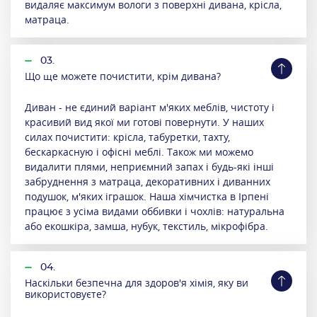
видаляє максимум вологи з поверхні дивана, крісла,
матраца.
03.
Що ще можете почистити, крім дивана?
Диван - не єдиний варіант м'яких меблів, чистоту і
красивий вид якої ми готові повернути. У наших
силах почистити: крісла, табуретки, тахту,
бескаркасную і офісні меблі. Також ми можемо
видалити плями, неприємний запах і будь-які інші
забруднення з матраца, декоративних і диванних
подушок, м'яких іграшок. Наша хімчистка в Ірпені
працює з усіма видами оббивки і чохлів: натуральна
або екошкіра, замша, нубук, текстиль, мікрофібра.
04.
Наскільки безпечна для здоров'я хімія, яку ви
використовуєте?