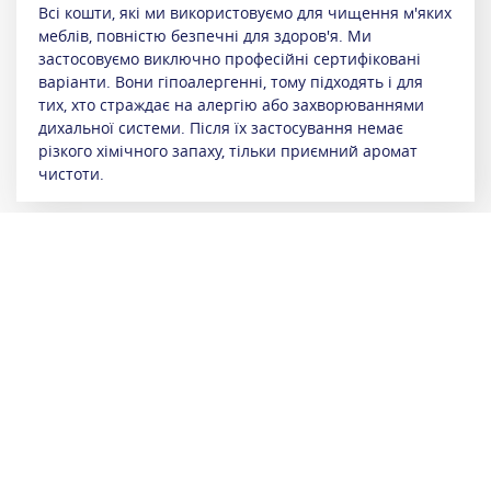
Всі кошти, які ми використовуємо для чищення м'яких
меблів, повністю безпечні для здоров'я. Ми
застосовуємо виключно професійні сертифіковані
варіанти. Вони гіпоалергенні, тому підходять і для
тих, хто страждає на алергію або захворюваннями
дихальної системи. Після їх застосування немає
різкого хімічного запаху, тільки приємний аромат
чистоти.
Зв'язатися з
Приймальні
+
+
менеджером
пункти