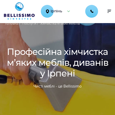
Ірпінь
Головна /
Послуги /
Хімчистка м'яких меблів
Професійна хімчистка
м’яких меблів, диванів
у Ірпені
Чисті меблі - це Bellissimo