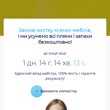
Замов чистку м'яких меблів,
і ми усунемо всі плями і запахи
безкоштовно!
до кінця акції
1
дн.
14
г.
14
хв.
12
с.
Адресний виїзд майстра, 100% якість і гарантія
результату!
+
Замовити хімчистку