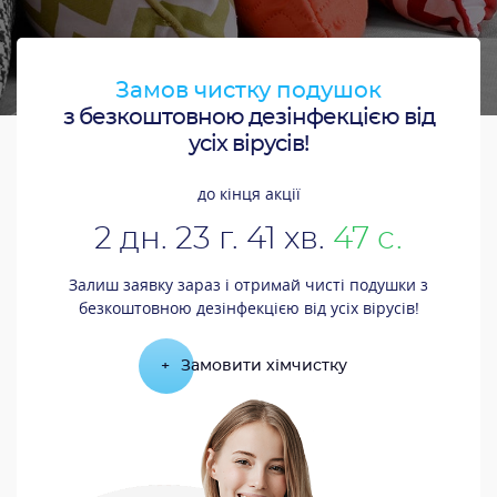
Замов чистку подушок
з безкоштовною дезінфекцією від
усіх вірусів!
до кінця акції
2
дн.
23
г.
41
хв.
46
с.
Залиш заявку зараз і отримай чисті подушки з
безкоштовною дезінфекцією від усіх вірусів!
+
Замовити хімчистку