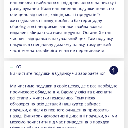
наповнювач виймається і відправляється на чистку і
розпушування. Коли наповнення подушки повністю
очищено від сміття, кліщів, молі і продуктів їх
життєдіяльності, пилу, пройшло бактерицидну
обробку, а всі неприємні запахи і зайва волога
видалені, збирається нова подушка. Останній етап
чистки - відправка в пакувальний цех. Там подушку
пакують в спеціальну дихаючу плівку, тому деякий
час її можна так зберігати, чи не переживаючи
03.
Ви чистите подушки в будинку чи забираєте їх?
Ми чистимо подушки в своїх цехах, де є все необхідне
промислове обладнання. Вдома у клієнта виконати
всі етапи хімчистки неможливо. Тому після
обговорення всіх деталей наш кур'єр забирає
подушки, а після їх повного очищення привозить
назад. Виняток - декоративні диванні подушки, які ми
можемо почистити під час приведення в порядок
м'яких меблів на виїзді до клієнта.