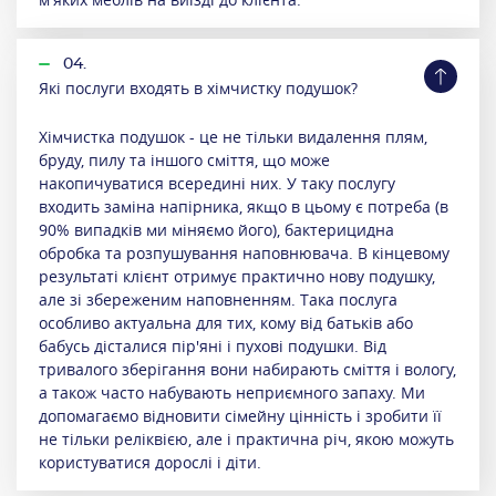
04.
Які послуги входять в хімчистку подушок?
Хімчистка подушок - це не тільки видалення плям,
бруду, пилу та іншого сміття, що може
накопичуватися всередині них. У таку послугу
входить заміна напірника, якщо в цьому є потреба (в
90% випадків ми міняємо його), бактерицидна
обробка та розпушування наповнювача. В кінцевому
результаті клієнт отримує практично нову подушку,
але зі збереженим наповненням. Така послуга
особливо актуальна для тих, кому від батьків або
бабусь дісталися пір'яні і пухові подушки. Від
тривалого зберігання вони набирають сміття і вологу,
а також часто набувають неприємного запаху. Ми
допомагаємо відновити сімейну цінність і зробити її
не тільки реліквією, але і практична річ, якою можуть
користуватися дорослі і діти.