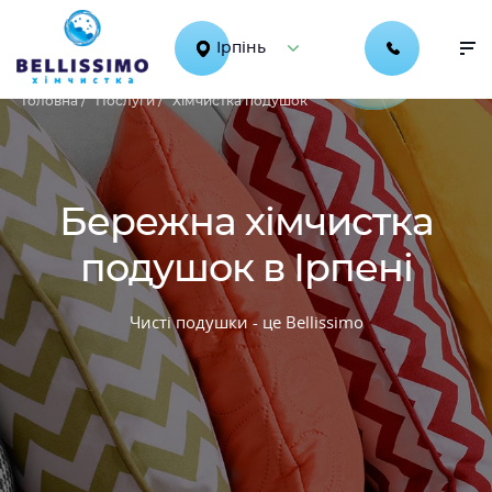
Ірпінь
Головна /
Послуги /
Хімчистка подушок
Бережна хімчистка
подушок в Ірпені
Чисті подушки - це Bellissimo