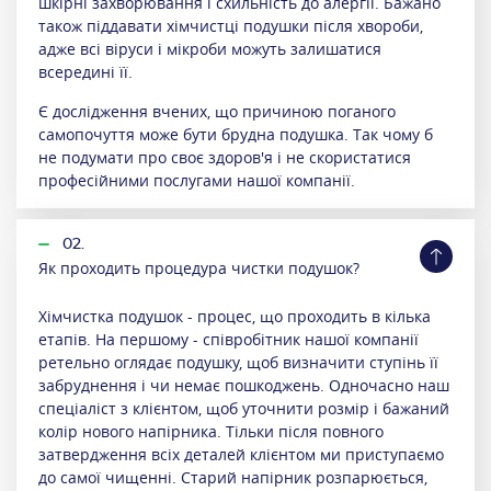
шкірні захворювання і схильність до алергії. Бажано
також піддавати хімчистці подушки після хвороби,
адже всі віруси і мікроби можуть залишатися
всередині її.
Є дослідження вчених, що причиною поганого
самопочуття може бути брудна подушка. Так чому б
не подумати про своє здоров'я і не скористатися
професійними послугами нашої компанії.
02.
Як проходить процедура чистки подушок?
Хімчистка подушок - процес, що проходить в кілька
етапів. На першому - співробітник нашої компанії
ретельно оглядає подушку, щоб визначити ступінь її
забруднення і чи немає пошкоджень. Одночасно наш
спеціаліст з клієнтом, щоб уточнити розмір і бажаний
колір нового напірника. Тільки після повного
затвердження всіх деталей клієнтом ми приступаємо
до самої чищенні. Старий напірник розпарюється,