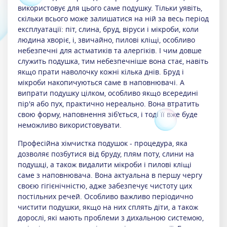
використовує для цього саме подушку. Тільки уявіть,
скільки всього може залишатися на ній за весь період
експлуатації: піт, слина, бруд, віруси і мікроби, коли
людина хворіє, і, звичайно, пилові кліщі, особливо
небезпечні для астматиків та алергіків. І чим довше
служить подушка, тим небезпечніше вона стає, навіть
якщо прати наволочку кожні кілька днів. Бруд і
мікроби накопичуються саме в наповнювачі. А
випрати подушку цілком, особливо якщо всередині
пір'я або пух, практично нереально. Вона втратить
свою форму, наповнення зіб'ється, і тоді її вже буде
неможливо використовувати.
Професійна хімчистка подушок - процедура, яка
дозволяє позбутися від бруду, плям поту, слини на
подушці, а також видалити мікроби і пилові кліщі
саме з наповнювача. Вона актуальна в першу чергу
своєю гігієнічністю, адже забезпечує чистоту цих
постільних речей. Особливо важливо періодично
чистити подушки, якщо на них сплять діти, а також
дорослі, які мають проблеми з дихальною системою,